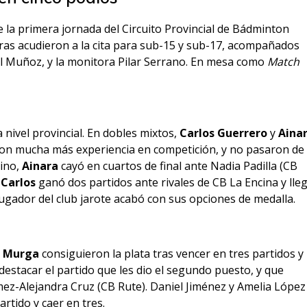
 la primera jornada del Circuito Provincial de Bádminton
ras acudieron a la cita para sub-15 y sub-17, acompañados
el Muñoz, y la monitora Pilar Serrano. En mesa como
Match
 nivel provincial. En dobles mixtos,
Carlos Guerrero
y
Aina
con mucha más experiencia en competición, y no pasaron de 
nino,
Ainara
cayó en cuartos de final ante Nadia Padilla (CB
,
Carlos
ganó dos partidos ante rivales de CB La Encina y lle
jugador del club jarote acabó con sus opciones de medalla.
a Murga
consiguieron la plata tras vencer en tres partidos y
 destacar el partido que les dio el segundo puesto, y que
ez-Alejandra Cruz (CB Rute). Daniel Jiménez y Amelia López
rtido y caer en tres.