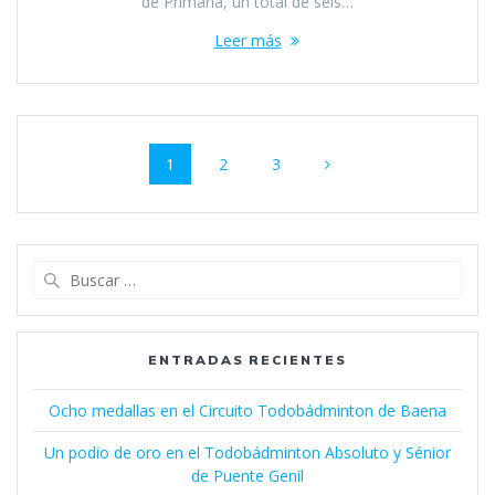
de Primaria, un total de seis…
Leer más
Navegación
Página
Página
Página
1
2
3
de
entradas
Buscar:
ENTRADAS RECIENTES
Ocho medallas en el Circuito Todobádminton de Baena
Un podio de oro en el Todobádminton Absoluto y Sénior
de Puente Genil