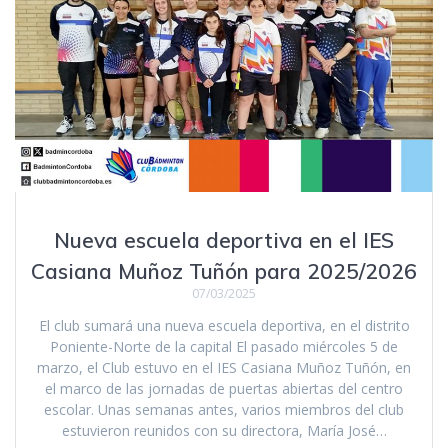
Nueva escuela deportiva en el IES
Casiana Muñoz Tuñón para 2025/2026
07/03/2025
El club sumará una nueva escuela deportiva, en el distrito
Poniente-Norte de la capital El pasado miércoles 5 de
marzo, el Club estuvo en el IES Casiana Muñoz Tuñón, en
el marco de las jornadas de puertas abiertas del centro
escolar. Unas semanas antes, varios miembros del club
estuvieron reunidos con su directora, María José…