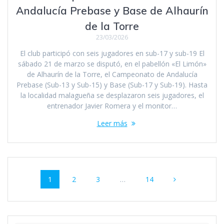
Andalucía Prebase y Base de Alhaurín
de la Torre
23/03/2026
El club participó con seis jugadores en sub-17 y sub-19 El
sábado 21 de marzo se disputó, en el pabellón «El Limón»
de Alhaurín de la Torre, el Campeonato de Andalucía
Prebase (Sub-13 y Sub-15) y Base (Sub-17 y Sub-19). Hasta
la localidad malagueña se desplazaron seis jugadores, el
entrenador Javier Romera y el monitor…
Leer más
Navegación
Página
Página
Página
Página
1
2
3
…
14
de
entradas