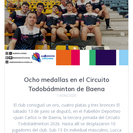
Ocho medallas en el Circuito
Todobádminton de Baena
14/06/2026
El club consiguió un oro, cuatro platas y tres bronces El
sábado 13 de junio se disputó, en el Pabellón Deportivo
«Juan Carlos I» de Baena, la tercera jornada del Circuito
Todobádminton 2026. Hasta allí se desplazaron 10
jugadores del club. Sub-13 En individual masculino, Lucca