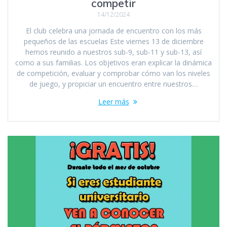
competir
14/12/2024
El club celebra una jornada de encuentro con los más
pequeños de las escuelas Este viernes 13 de diciembre
hemos reunido a nuestros sub-9, sub-11 y sub-13, así
como a sus familias. Los objetivos eran explicar la dinámica
de competición, evaluar y comprobar cómo van los niveles
de juego, y propiciar un encuentro entre nuestros…
Leer más