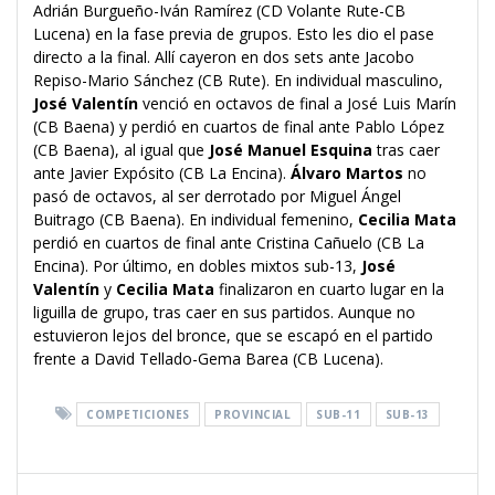
Adrián Burgueño-Iván Ramírez (CD Volante Rute-CB
Lucena) en la fase previa de grupos. Esto les dio el pase
directo a la final. Allí cayeron en dos sets ante Jacobo
Repiso-Mario Sánchez (CB Rute). En individual masculino,
José Valentín
venció en octavos de final a José Luis Marín
(CB Baena) y perdió en cuartos de final ante Pablo López
(CB Baena), al igual que
José Manuel Esquina
tras caer
ante Javier Expósito (CB La Encina).
Álvaro Martos
no
pasó de octavos, al ser derrotado por Miguel Ángel
Buitrago (CB Baena). En individual femenino,
Cecilia Mata
perdió en cuartos de final ante Cristina Cañuelo (CB La
Encina). Por último, en dobles mixtos sub-13,
José
Valentín
y
Cecilia Mata
finalizaron en cuarto lugar en la
liguilla de grupo, tras caer en sus partidos. Aunque no
estuvieron lejos del bronce, que se escapó en el partido
frente a David Tellado-Gema Barea (CB Lucena).
COMPETICIONES
PROVINCIAL
SUB-11
SUB-13