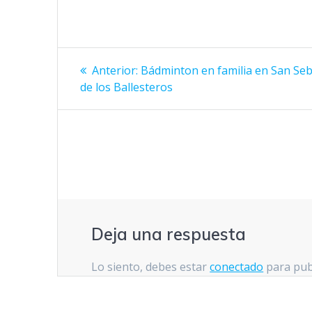
Navegación
Entrada
Anterior:
Bádminton en familia en San Seb
anterior:
de
de los Ballesteros
entradas
Deja una respuesta
Lo siento, debes estar
conectado
para pub